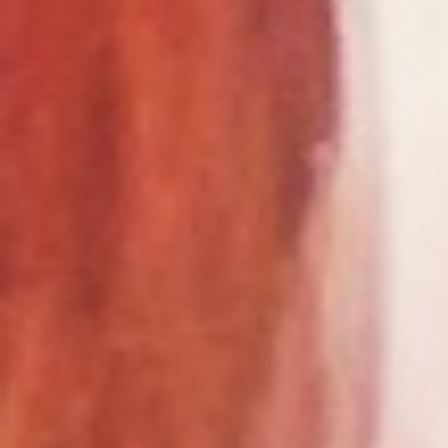
PREISE
VERANSTALTUNGEN
ERDBEERFEST
BESUCHERANGEBOT
FÜHRUNGEN
HOFLADEN
FÜHRUNGEN KOPIE
HINTER DEN KULISSEN
UNSERE WERTE
BEWERBUNGEN