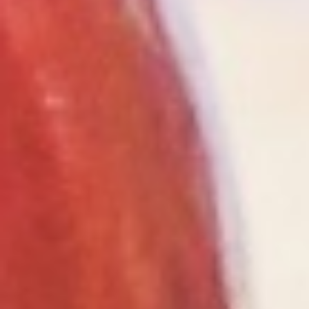
TISCH
RESERVIEREN
SELBSTERNTE
ERNTEPLAN
ABLAUFPLAN
UNSER NASCHKATZENKONZEPT
TREUEKARTE
ERLEBNISPAUSCHALE
NATURSPIELWIESE / BAUERNHOF-CAFE
ABLAUFPLAN
EINDRÜCKE