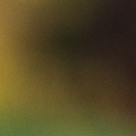
ABLAUFPLAN
UNSER NASCHKATZENKONZEPT
TREUEKARTE
ERLEBNISPAUSCHALE
NATURSPIELWIESE / BAUERNHOF-CAFE
ABLAUFPLAN
EINDRÜCKE
PREISE
VERANSTALTUNGEN
ERDBEERFEST