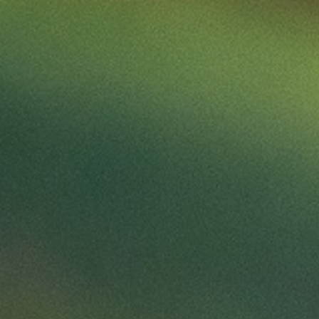
BESUCHERANGEBOT
FÜHRUNGEN
HOFLADEN
FÜHRUNGEN KOPIE
HINTER DEN KULISSEN
UNSERE WERTE
BEWERBUNGEN
MEHR
WOHNWAGENSTELLPLATZ
OBSTBÄUME-SCHNEIDEN