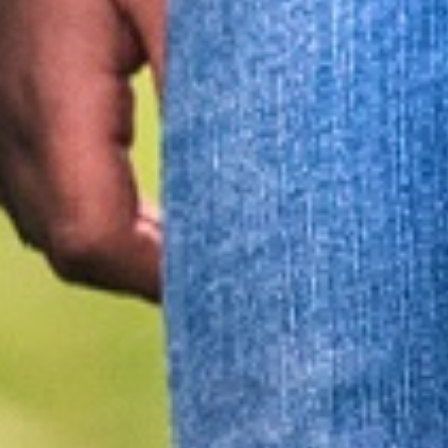
ABLAUFPLAN
UNSER NASCHKATZENKONZEPT
TREUEKARTE
ERLEBNISPAUSCHALE
NATURSPIELWIESE / BAUERNHOF-CAFE
ABLAUFPLAN
EINDRÜCKE
PREISE
VERANSTALTUNGEN
ERDBEERFEST