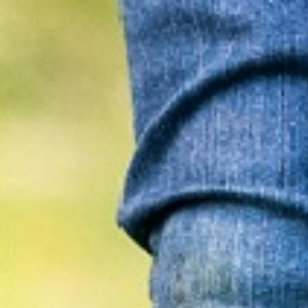
BESUCHERANGEBOT
FÜHRUNGEN
HOFLADEN
FÜHRUNGEN KOPIE
HINTER DEN KULISSEN
UNSERE WERTE
BEWERBUNGEN
MEHR
WOHNWAGENSTELLPLATZ
OBSTBÄUME-SCHNEIDEN