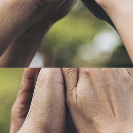
FÜHRUNGEN
HOFLADEN
FÜHRUNGEN KOPIE
HINTER DEN KULISSEN
UNSERE WERTE
BEWERBUNGEN
MEHR
WOHNWAGENSTELLPLATZ
OBSTBÄUME-SCHNEIDEN