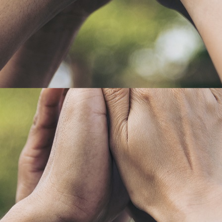
ABLAUFPLAN
UNSER NASCHKATZENKONZEPT
TREUEKARTE
ERLEBNISPAUSCHALE
NATURSPIELWIESE / BAUERNHOF-CAFE
ABLAUFPLAN
EINDRÜCKE
PREISE
VERANSTALTUNGEN
ERDBEERFEST
BESUCHERANGEBOT