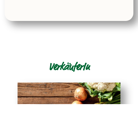
VerkäuferIn