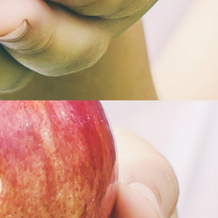
BESUCHERANGEBOT
FÜHRUNGEN
HOFLADEN
FÜHRUNGEN KOPIE
HINTER DEN KULISSEN
UNSERE WERTE
BEWERBUNGEN
MEHR
WOHNWAGENSTELLPLATZ
OBSTBÄUME-SCHNEIDEN