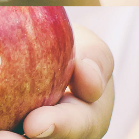
ABLAUFPLAN
UNSER NASCHKATZENKONZEPT
TREUEKARTE
ERLEBNISPAUSCHALE
NATURSPIELWIESE / BAUERNHOF-CAFE
ABLAUFPLAN
EINDRÜCKE
PREISE
VERANSTALTUNGEN
ERDBEERFEST