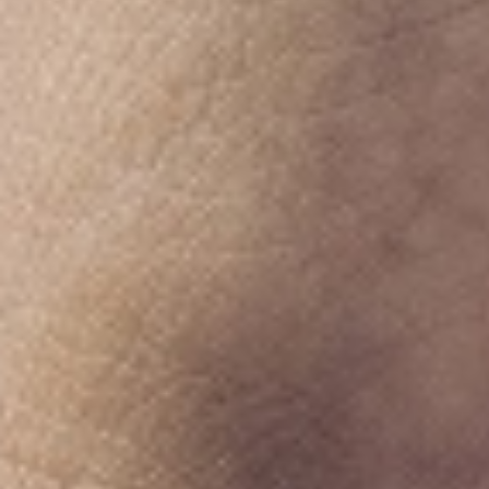
BESUCHERANGEBOT
FÜHRUNGEN
HOFLADEN
FÜHRUNGEN KOPIE
HINTER DEN KULISSEN
UNSERE WERTE
BEWERBUNGEN
MEHR
WOHNWAGENSTELLPLATZ
OBSTBÄUME-SCHNEIDEN