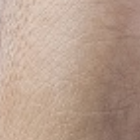
ABLAUFPLAN
UNSER NASCHKATZENKONZEPT
TREUEKARTE
ERLEBNISPAUSCHALE
NATURSPIELWIESE / BAUERNHOF-CAFE
ABLAUFPLAN
EINDRÜCKE
PREISE
VERANSTALTUNGEN
ERDBEERFEST