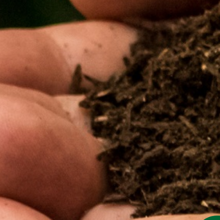
TREUEKARTE
ERLEBNISPAUSCHALE
NATURSPIELWIESE / BAUERNHOF-CAFE
ABLAUFPLAN
EINDRÜCKE
PREISE
VERANSTALTUNGEN
ERDBEERFEST
BESUCHERANGEBOT
FÜHRUNGEN