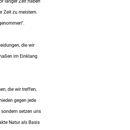
or langer Zeit haben
 Zeit zu meistern.
 genommen“.
eidungen, die wir
rmaßen im Einklang
n, die wir treffen,
chieden gegen jede
, sondern setzen uns
akte Natur als Basis