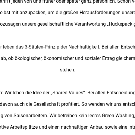
rifft jeden von uns früher oder später ganz persönlich. Schon v
selbst mit anzupacken, um die großen Herausforderungen unserer
sozusagen unsere gesellschaftliche Verantwortung „Huckepack
r leben das 3-Säulen-Prinzip der Nachhaltigkeit. Bei allen Entsch
r ab, ob ökologischer, ökonomischer und sozialer Ertrag gleiche
stehen.
 Wir leben die Idee der „Shared Values“. Bei allen Entscheidunge
davon auch die Gesellschaft profitiert. So wenden wir uns ents
 von Saisonarbeitern. Wir betreiben kein leeres Green Washing
aktive Arbeitsplätze und einen nachhaltigen Anbau sowie eine int