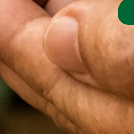
HOFLADEN
FÜHRUNGEN KOPIE
HINTER DEN KULISSEN
UNSERE WERTE
BEWERBUNGEN
MEHR
WOHNWAGENSTELLPLATZ
OBSTBÄUME-SCHNEIDEN