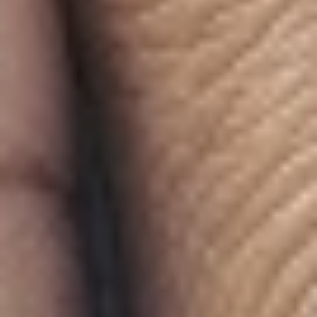
TISCH
RESERVIEREN
SELBSTERNTE
ERNTEPLAN
ABLAUFPLAN
UNSER NASCHKATZENKONZEPT
TREUEKARTE
ERLEBNISPAUSCHALE