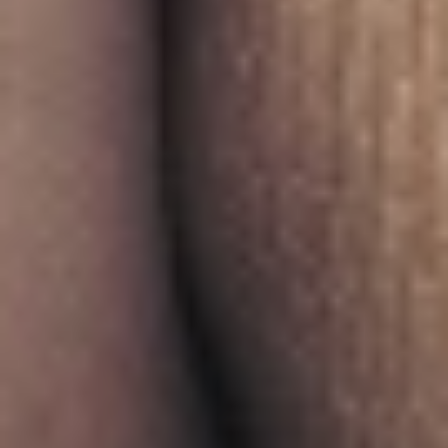
UNSERE WERTE
BEWERBUNGEN
MEHR
WOHNWAGENSTELLPLATZ
OBSTBÄUME-SCHNEIDEN