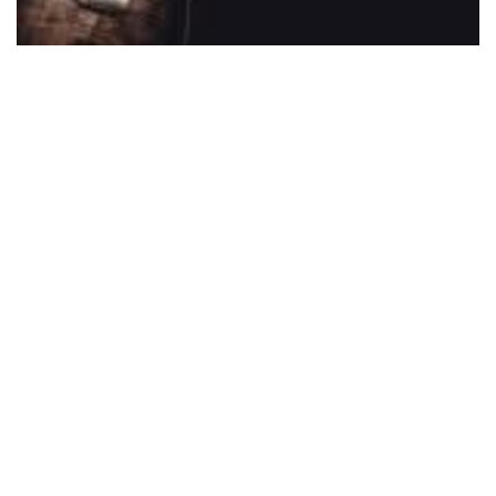
Pomologe und Pflanzen-Doc
Johann Steinmetz aus Wilhermsdorf als 1. Vorstand des
Gartenbau- und Verschönerungsverein Wilhermsdorf und
Umgebung e.V. ist ein anerkannter und erfahrener
Pomologe und bestimmt die Sorten Ihrer Apfelbäume.
Hierfür werden mindestens 6 Äpfel benötigt.