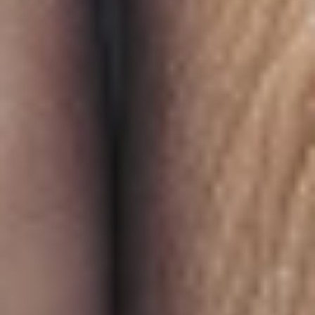
NATURSPIELWIESE / BAUERNHOF-CAFE
ABLAUFPLAN
EINDRÜCKE
PREISE
VERANSTALTUNGEN
ERDBEERFEST
BESUCHERANGEBOT
FÜHRUNGEN
HOFLADEN
FÜHRUNGEN KOPIE
HINTER DEN KULISSEN